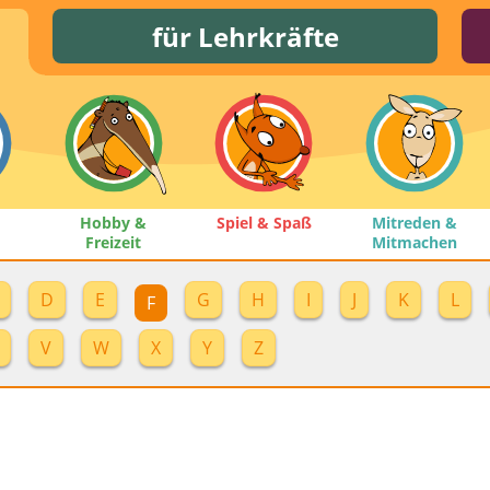
für Lehrkräfte
Hobby &
Spiel & Spaß
Mitreden &
Freizeit
Mitmachen
D
E
G
H
I
J
K
L
F
V
W
X
Y
Z