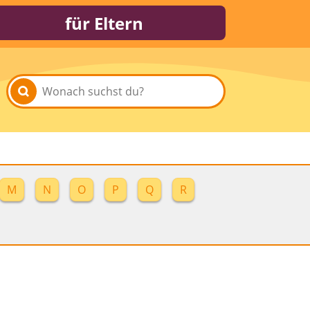
für Eltern
M
N
O
P
Q
R