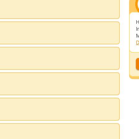
H
I
M
D
D
D
A
D