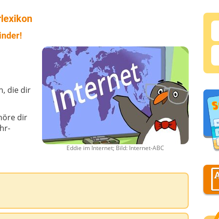
lexikon
inder!
, die dir
höre dir
hr-
Eddie im Internet; Bild: Internet-ABC