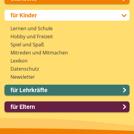
Über uns
für Kinder
Presse
Kontakt
Lernen und Schule
Impressum
Hobby und Freizeit
Internet-ABC Sitemap
Spiel und Spaß
Barrierefreiheit
Mitreden und Mitmachen
Länderprojekte
Lexikon
Datenschutz
Newsletter
für Lehrkräfte
Lernmodule
für Eltern
Unterrichts­materialien
Internet-ABC-Schule
Familie & Medien
Praxishilfen
Spieletipps & Lernsoftware