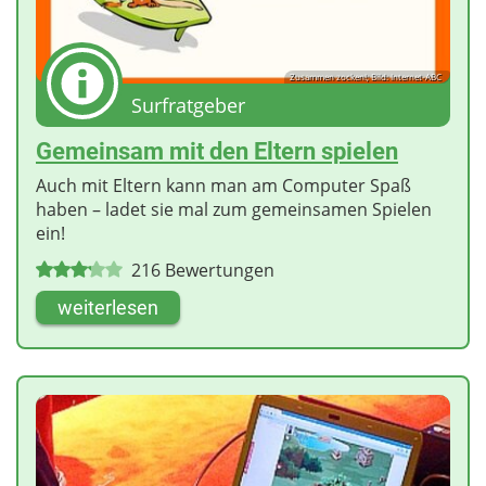
Zusammen zocken!; Bild: Internet-ABC
Surfratgeber
Gemeinsam mit den Eltern spielen
Auch mit Eltern kann man am Computer Spaß
haben – ladet sie mal zum gemeinsamen Spielen
ein!
216
Bewertungen
weiterlesen