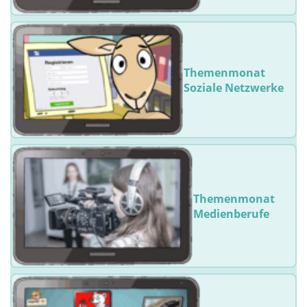
Themenmonat
Soziale Netzwerke
Themenmonat
Medienberufe