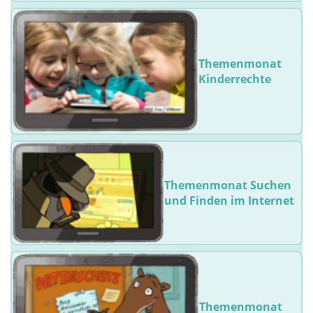
Themenmonat
Kinderrechte
Themenmonat Suchen
und Finden im Internet
Themenmonat