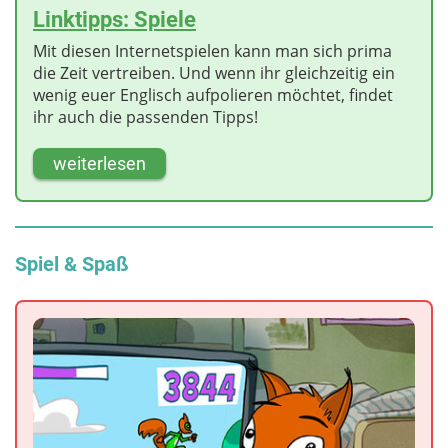
Linktipps: Spiele
Mit diesen Internetspielen kann man sich prima
die Zeit vertreiben. Und wenn ihr gleichzeitig ein
wenig euer Englisch aufpolieren möchtet, findet
ihr auch die passenden Tipps!
weiterlesen
Spiel & Spaß