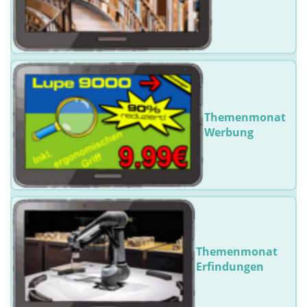
Themenmonat
Werbung
Themenmonat
Erfindungen