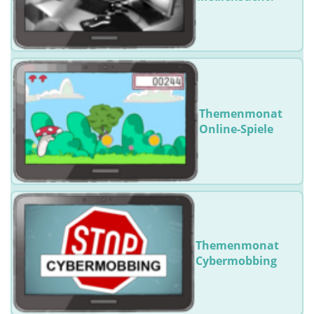
Themenmonat
Online-Spiele
Themenmonat
Cybermobbing