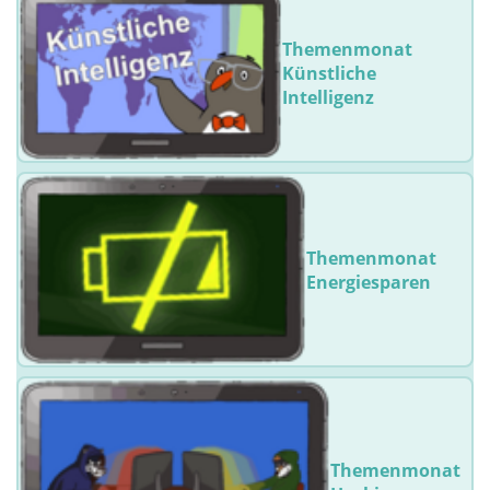
Themenmonat
Künstliche
Intelligenz
Themenmonat
Energiesparen
Themenmonat