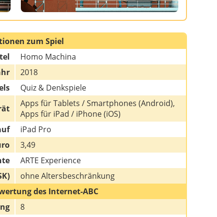
tionen zum Spiel
tel
Homo Machina
ahr
2018
els
Quiz & Denkspiele
Apps für Tablets / Smartphones (Android),
rät
Apps für iPad / iPhone (iOS)
auf
iPad Pro
uro
3,49
hte
ARTE Experience
SK)
ohne Altersbeschränkung
wertung des Internet-ABC
ung
8