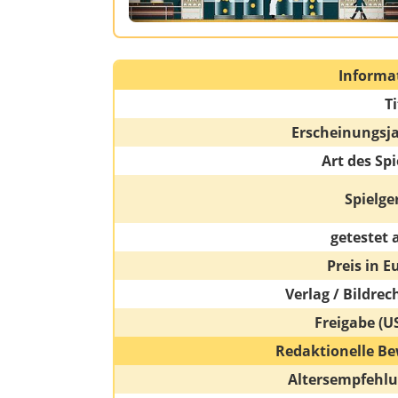
Informa
Ti
Erscheinungsj
Art des Spi
Spielge
getestet 
Preis in E
Verlag / Bildrec
Freigabe (U
Redaktionelle Be
Altersempfehl