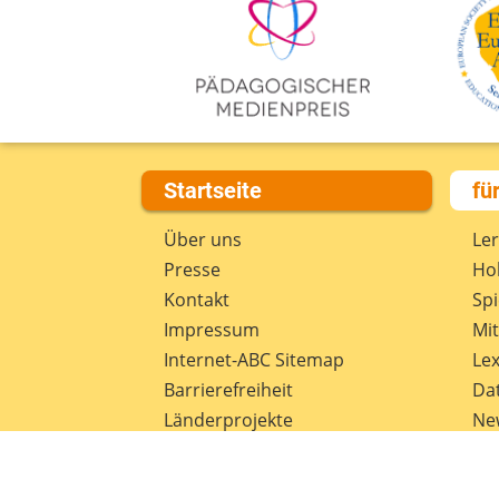
Startseite
fü
Über uns
Le
Presse
Hob
Kontakt
Spi
Impressum
Mi
Internet-ABC Sitemap
Lex
Barrierefreiheit
Da
Länderprojekte
Ne