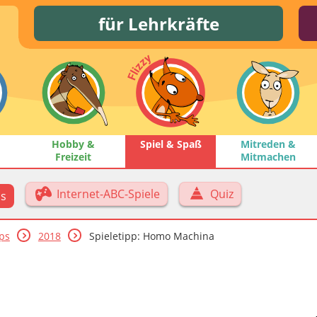
für Lehrkräfte
Hobby &
Spiel & Spaß
Mitreden &
Freizeit
Mitmachen
Internet-ABC-Spiele
Quiz
ps
pps
2018
Spieletipp: Homo Machina