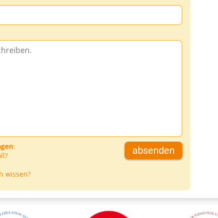
agen
:
absenden
ll?
h wissen?