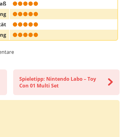
paß
ung
tät
ung
ntare
Spieletipp: Nintendo Labo – Toy
Con 01 Multi Set