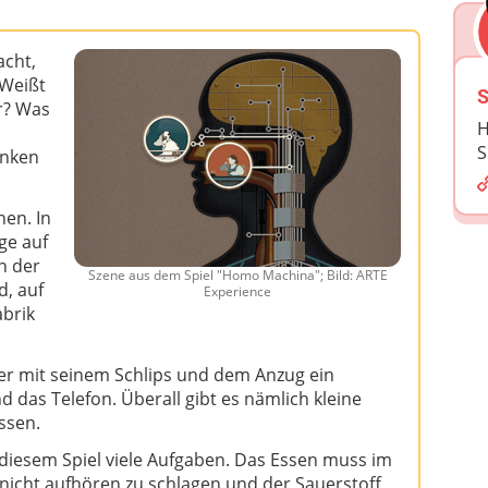
acht,
 Weißt
S
r? Was
H
S
inken
hen. In
ge auf
n der
Szene aus dem Spiel "Homo Machina"; Bild: ARTE
d, auf
Experience
abrik
 der mit seinem Schlips und dem Anzug ein
rnd das Telefon. Überall gibt es nämlich kleine
ssen.
diesem Spiel viele Aufgaben. Das Essen muss im
 nicht aufhören zu schlagen und der Sauerstoff