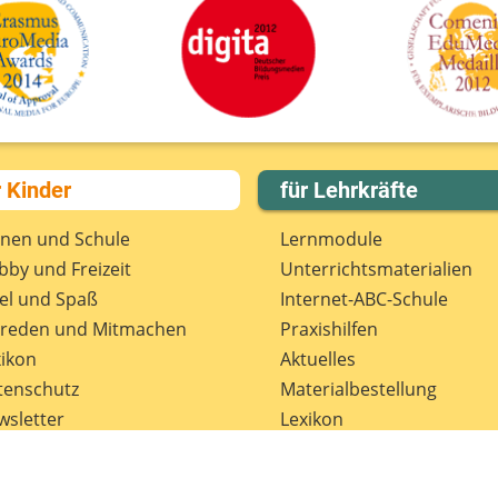
r Kinder
für Lehrkräfte
rnen und Schule
Lernmodule
by und Freizeit
Unterrichts­materialien
el und Spaß
Internet-ABC-Schule
treden und Mitmachen
Praxishilfen
ikon
Aktuelles
tenschutz
Materialbestellung
wsletter
Lexikon
Datenschutz
Newsletter