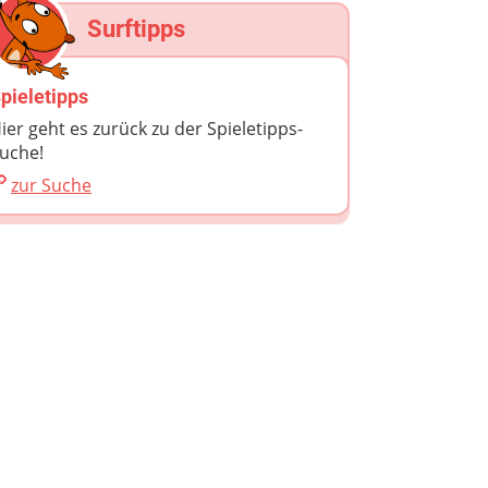
Surftipps
pieletipps
ier geht es zurück zu der Spieletipps-
uche!
zur Suche