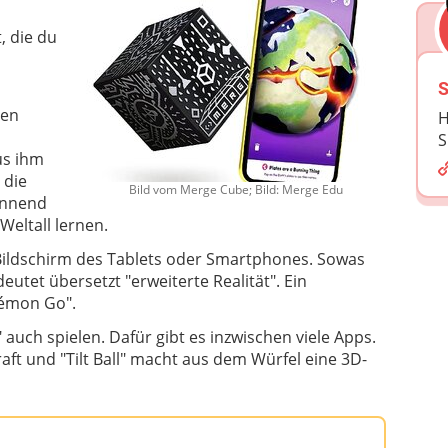
, die du
S
den
H
S
us ihm
 die
Bild vom Merge Cube; Bild: Merge Edu
annend
eltall lernen.
 Bildschirm des Tablets oder Smartphones. Sowas
utet übersetzt "erweiterte Realität". Ein
kémon Go".
auch spielen. Dafür gibt es inzwischen viele Apps.
raft und "Tilt Ball" macht aus dem Würfel eine 3D-