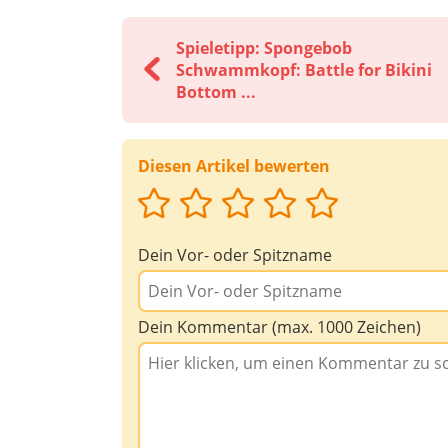
Spieletipp: Spongebob
Schwammkopf: Battle for Bikini
Bottom ...
Diesen Artikel bewerten
Dein Vor- oder Spitzname
Dein Kommentar (max. 1000 Zeichen)