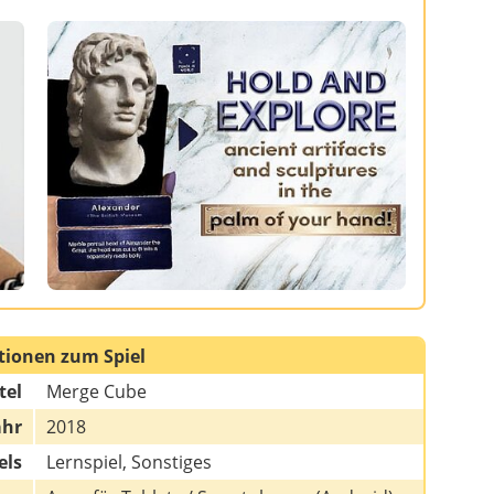
tionen zum Spiel
tel
Merge Cube
ahr
2018
els
Lernspiel, Sonstiges