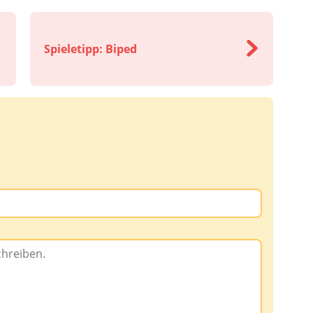
Spieletipp: Biped