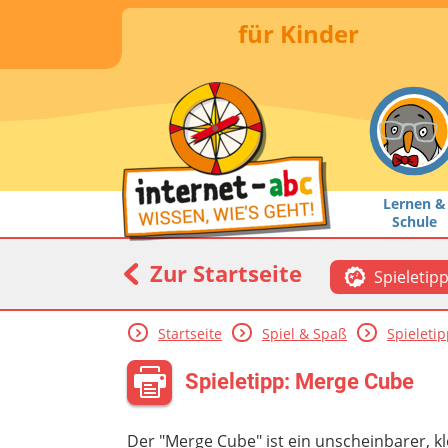
für Kinder
Lernen &
Schule
Zur Startseite
Spieletip
Startseite
Spiel & Spaß
Spieleti
Spieletipp: Merge Cube
Der "Merge Cube" ist ein unscheinbarer, kl