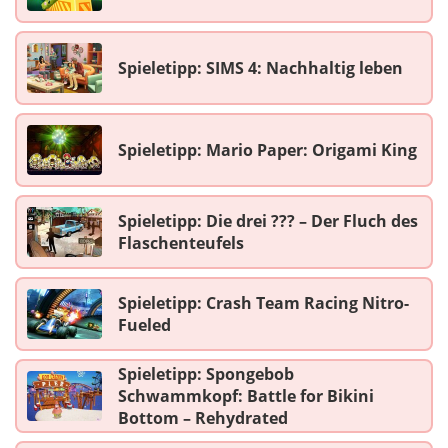
Spieletipp: SIMS 4: Nachhaltig leben
Spieletipp: Mario Paper: Origami King
Spieletipp: Die drei ??? – Der Fluch des
Flaschenteufels
Spieletipp: Crash Team Racing Nitro-
Fueled
Spieletipp: Spongebob
Schwammkopf: Battle for Bikini
Bottom – Rehydrated