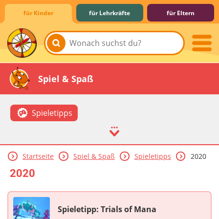
für Kinder
für Lehrkräfte
für Eltern
Lernen & Schule
Hobby & Freizeit
Spiel & Spaß
Spieletipps
Startseite
Spiel & Spaß
Spieletipps
2020
Mitreden & Mitmachen
2020
Spieletipp: Trials of Mana