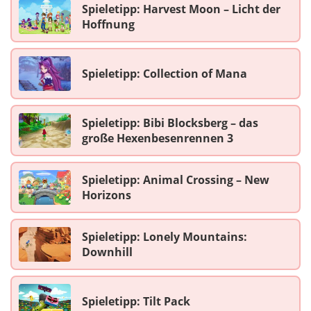
Spieletipp: Harvest Moon – Licht der
Hoffnung
Spieletipp: Collection of Mana
Spieletipp: Bibi Blocksberg – das
große Hexenbesenrennen 3
Spieletipp: Animal Crossing – New
Horizons
Spieletipp: Lonely Mountains:
Downhill
Spieletipp: Tilt Pack