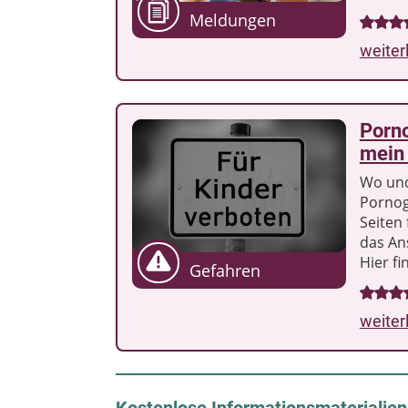
Meldungen
weiter
Porno
mein 
Wo und
Pornog
Seiten 
das An
Hier fi
Gefahren
weiter