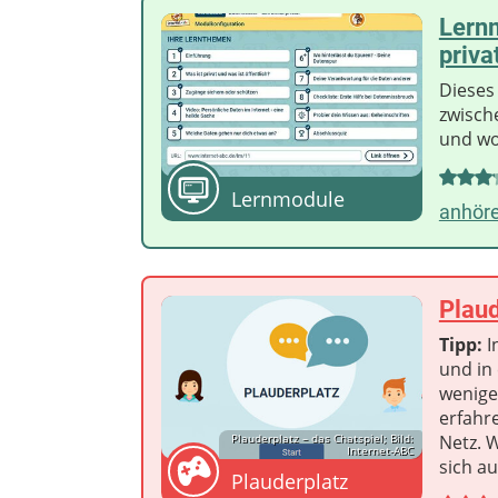
Lernm
privat
Dieses
zwische
und wo
Lernmodule
anhör
Plaud
Tipp:
I
und in
wenige
erfahr
Plauderplatz – das Chatspiel; Bild:
Netz. 
Internet-ABC
sich a
Plauderplatz