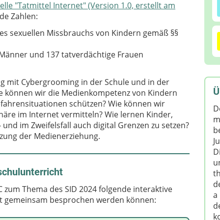
lle "Tatmittel Internet" (Version 1.0, erstellt am
nde Zahlen:
 des sexuellen Missbrauchs von Kindern gemäß §§
 Männer und 137 tatverdächtige Frauen
ng mit Cybergrooming in der Schule und in der
Ü
Wie können wir die Medienkompetenz von Kindern
Gefahrensituationen schützen? Wie können wir
D
äre im Internet vermitteln? Wie lernen Kinder,
m
und im Zweifelsfall auch digital Grenzen zu setzen?
b
ützung der Medienerziehung.
J
D
u
chulunterricht
t
d
C zum Thema des SID 2024 folgende interaktive
a
cht gemeinsam besprochen werden können:
d
k