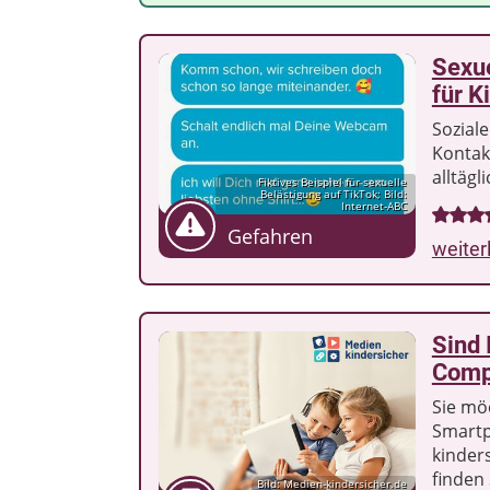
Sexue
für K
Soziale
Kontak
alltägl
Fiktives Beispiel für sexuelle
Belästigung auf TikTok; Bild:
Internet-ABC
Gefahren
weiter
Sind 
Comp
Sie mö
Smartp
kinder
finden
Bild: Medien-kindersicher.de