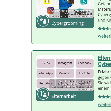
Gefahr
Materi
Gemeinsam gegen Cybergrooming;
Bild: Kinderschutzbund
Cyberg
Bundesverband e.V. / Internet-ABC
und Kin
Cybergrooming
weiter
Elte
Cybe
Erfahre
gegen 
TikTok, WhatsApp, Knuddels,
Sie wi
Instagram, Minecraft, Twitch,
Facebook, Fortnite, YouTube; Bild:
einem E
Internet-ABC
Elternarbeit
weiter