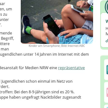
aar
en, um
s zu
unter
W
".
H
ehmende
M
Begriff,
ittere
Kinder am Smartphone; Bild: Internet-ABC
t man
Jugendlichen unter 14 Jahren im Internet mit dem
ndesanstalt für Medien NRW eine
repräsentative
 Jugendlichen schon einmal im Netz von
dert.
offen: Bei den 8-9-Jährigen sind es 20 %.
gruppe haben ungefragt Nacktbilder zugesandt