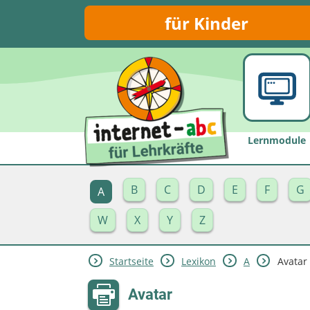
für Kinder
Lernmodule
B
C
D
E
F
G
A
W
X
Y
Z
Startseite
Lexikon
A
Avatar
Avatar