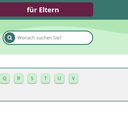
für Eltern
Q
R
S
T
U
V