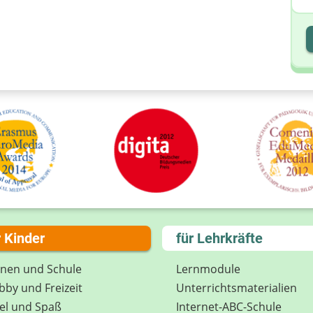
I
I
r Kinder
für Lehrkräfte
rnen und Schule
Lernmodule
by und Freizeit
Unterrichts­materialien
el und Spaß
Internet-ABC-Schule