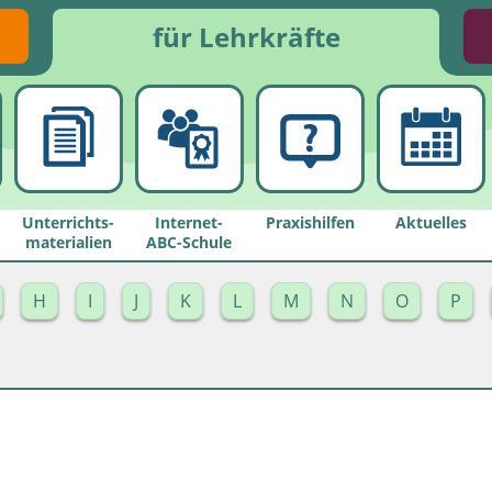
für Lehrkräfte
Unterrichts­
Internet-
Praxishilfen
Aktuelles
materialien
ABC-Schule
H
I
J
K
L
M
N
O
P