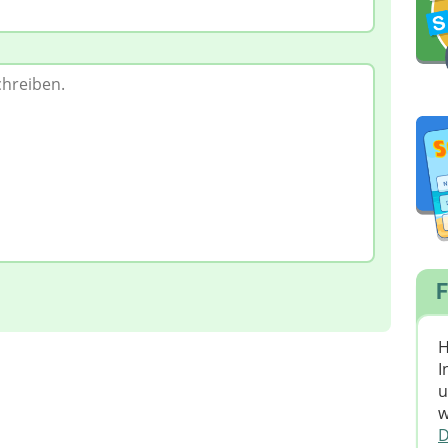
F
H
I
u
w
D