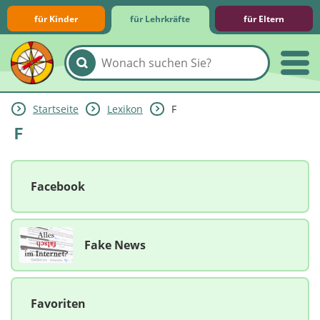
für Kinder
für Lehrkräfte
für Eltern
Startseite
Lexikon
F
Lernmodule
Unterrichts­materialien
Internet-ABC-Schule
Praxishilfen
Aktuelles
F
Facebook
Fake News
Favoriten