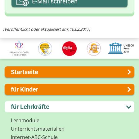
E-Mail schreiben
Ihre Nachricht
[Veröffentlicht oder aktualisiert am: 10.02.2017]
Startseite
Über uns
für Kinder
Presse
Kontakt
Lernen und Schule
für Lehrkräfte
Impressum
Hobby und Freizeit
Internet-ABC Sitemap
Spiel und Spaß
Lernmodule
Barrierefreiheit
Mitreden und Mitmachen
Unterrichts­materialien
Länderprojekte
Lexikon
Internet-ABC-Schule