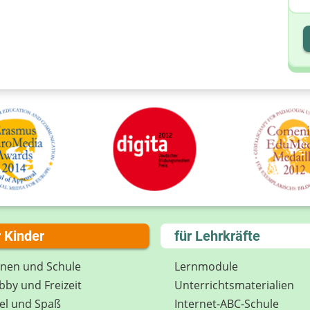
I
I
r Kinder
für Lehrkräfte
rnen und Schule
Lernmodule
by und Freizeit
Unterrichts­materialien
el und Spaß
Internet-ABC-Schule