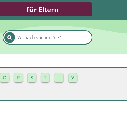
für Eltern
Q
R
S
T
U
V