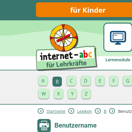
für Kinder
Lernmodule
A
C
D
E
F
G
B
W
X
Y
Z
Startseite
Lexikon
B
Benut
Benutzername