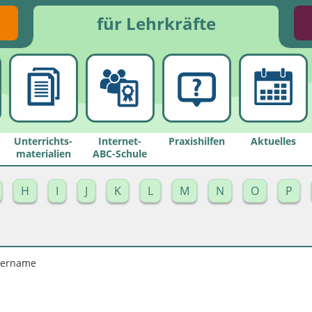
für Lehrkräfte
Unterrichts­
Internet-
Praxishilfen
Aktuelles
materialien
ABC-Schule
H
I
J
K
L
M
N
O
P
zername