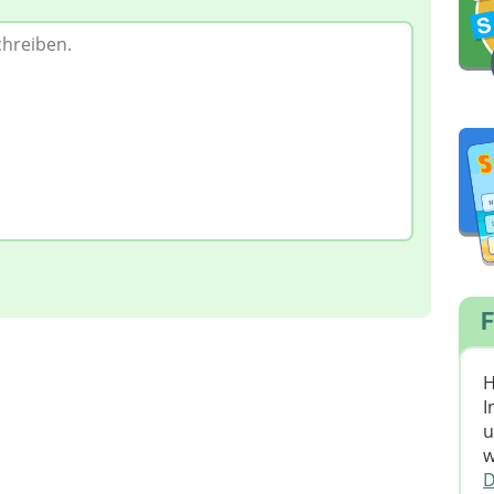
F
H
I
u
w
D