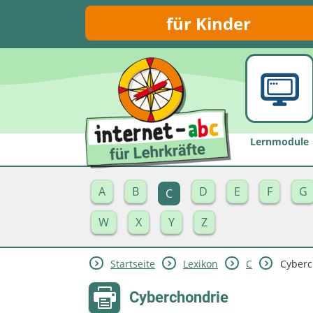
für Kinder
Lernmodule
A
B
D
E
F
G
C
W
X
Y
Z
Startseite
Lexikon
C
Cyberc
Cyberchondrie