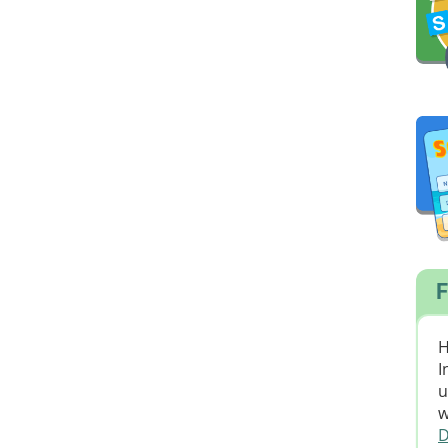
F
H
I
u
w
D