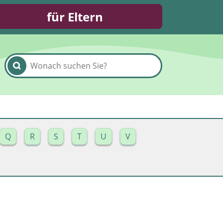
für Eltern
Q
R
S
T
U
V