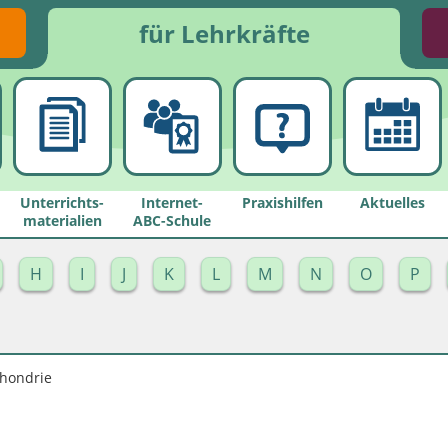
für Lehrkräfte
Unterrichts­
Internet-
Praxishilfen
Aktuelles
materialien
ABC-Schule
H
I
J
K
L
M
N
O
P
hondrie