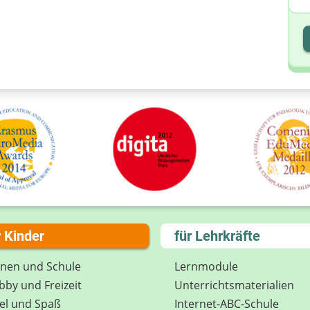
I
I
r Kinder
für Lehrkräfte
rnen und Schule
Lernmodule
by und Freizeit
Unterrichts­materialien
el und Spaß
Internet-ABC-Schule