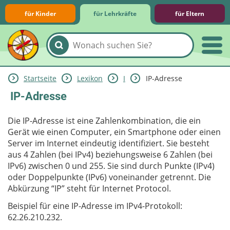
für Kinder
für Lehrkräfte
für Eltern
Startseite
Lexikon
I
IP-Adresse
Lernmodule
Unterrichts­materialien
Internet-ABC-Schule
Praxishilfen
Aktuelles
IP-Adresse
Die IP-Adresse ist eine Zahlenkombination, die ein
Gerät wie einen Computer, ein Smartphone oder einen
Server im Internet eindeutig identifiziert. Sie besteht
aus 4 Zahlen (bei IPv4) beziehungsweise 6 Zahlen (bei
IPv6) zwischen 0 und 255. Sie sind durch Punkte (IPv4)
oder Doppelpunkte (IPv6) voneinander getrennt. Die
Abkürzung “IP” steht für Internet Protocol.
Beispiel für eine IP-Adresse im IPv4-Protokoll:
62.26.210.232.