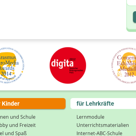
I
I
r Kinder
für Lehrkräfte
rnen und Schule
Lernmodule
by und Freizeit
Unterrichts­materialien
el und Spaß
Internet-ABC-Schule