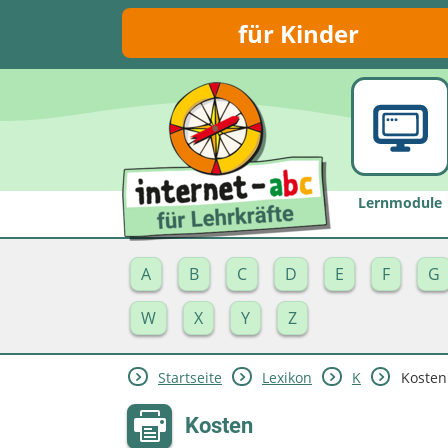
für Kinder
Lernmodule
A
B
C
D
E
F
G
W
X
Y
Z
Startseite
Lexikon
K
Kosten
Kosten