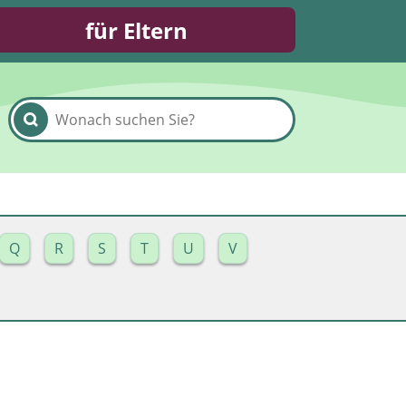
für Eltern
Q
R
S
T
U
V