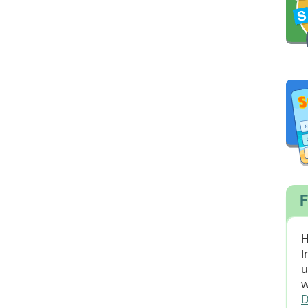
F
H
I
u
w
D