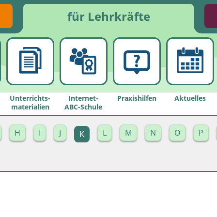
für Lehrkräfte
Unterrichts­
Internet-
Praxishilfen
Aktuelles
materialien
ABC-Schule
H
I
J
L
M
N
O
P
K