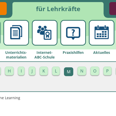
für Lehrkräfte
Unterrichts­
Internet-
Praxishilfen
Aktuelles
materialien
ABC-Schule
H
I
J
K
L
N
O
P
M
ne Learning