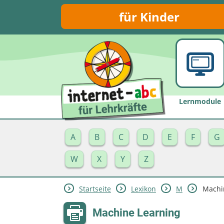
für Kinder
Lernmodule
A
B
C
D
E
F
G
W
X
Y
Z
Startseite
Lexikon
M
Machi
Machine Learning