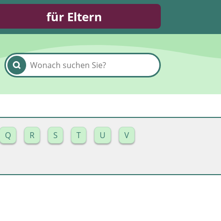
für Eltern
Q
R
S
T
U
V