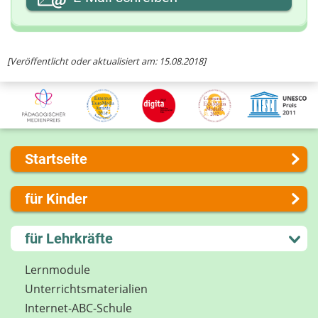
Ihre Nachricht
[Veröffentlicht oder aktualisiert am: 15.08.2018]
Startseite
Über uns
für Kinder
Presse
Kontakt
Lernen und Schule
für Lehrkräfte
Impressum
Hobby und Freizeit
Internet-ABC Sitemap
Spiel und Spaß
Lernmodule
Barrierefreiheit
Mitreden und Mitmachen
Unterrichts­materialien
Länderprojekte
Lexikon
Internet-ABC-Schule