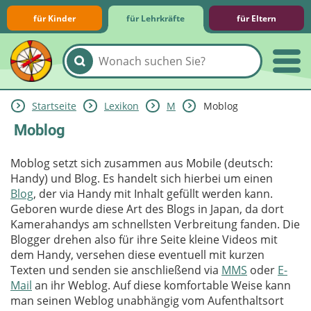
für Kinder
für Lehrkräfte
für Eltern
Startseite
Lexikon
M
Moblog
Lernmodule
Unterrichts­materialien
Internet-ABC-Schule
Praxishilfen
Aktuelles
Moblog
Moblog setzt sich zusammen aus Mobile (deutsch:
Handy) und Blog. Es handelt sich hierbei um einen
Blog
, der via Handy mit Inhalt gefüllt werden kann.
Geboren wurde diese Art des Blogs in Japan, da dort
Kamerahandys am schnellsten Verbreitung fanden. Die
Blogger drehen also für ihre Seite kleine Videos mit
dem Handy, versehen diese eventuell mit kurzen
Texten und senden sie anschließend via
MMS
oder
E-
Mail
an ihr Weblog. Auf diese komfortable Weise kann
man seinen Weblog unabhängig vom Aufenthaltsort