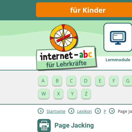
für Kinder
Lernmodule
A
B
C
D
E
F
G
W
X
Y
Z
Startseite
Lexikon
P
Page J
Page Jacking