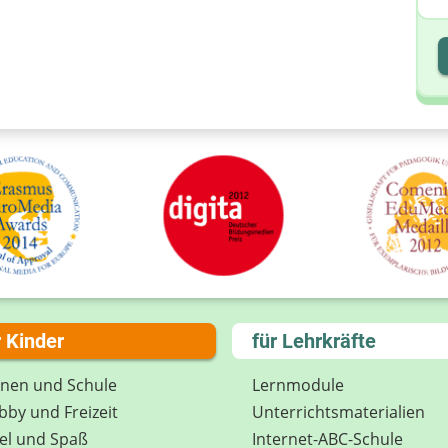
I
I
r Kinder
für Lehrkräfte
rnen und Schule
Lernmodule
by und Freizeit
Unterrichts­materialien
el und Spaß
Internet-ABC-Schule