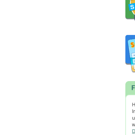
F
H
I
u
w
D