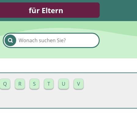
für Eltern
Q
R
S
T
U
V