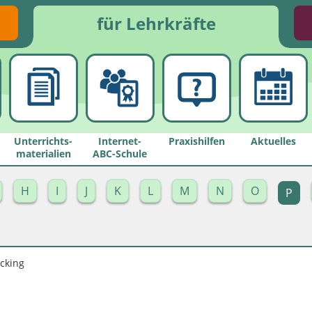
für Lehrkräfte
Unterrichts­
Internet-
Praxishilfen
Aktuelles
materialien
ABC-Schule
H
I
J
K
L
M
N
O
P
acking