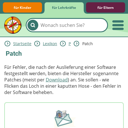
für Kinder
für Lehrkräfte
für Eltern
Startseite
Lexikon
P
Patch
Lernmodule
Unterrichts­materialien
Internet-ABC-Schule
Praxishilfen
Aktuelles
Patch
Für Fehler, die nach der Auslieferung einer Software
festgestellt werden, bieten die Hersteller sogenannte
Patches (meist per
Download
) an. Sie sollen - wie
Flicken das Loch in einer kaputten Hose - den Fehler in
der Software beheben.