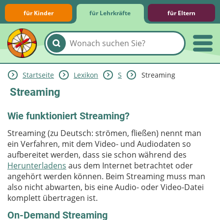
für Kinder
für Lehrkräfte
für Eltern
Startseite
Lexikon
S
Streaming
Lernmodule
Unterrichts­materialien
Internet-ABC-Schule
Praxishilfen
Aktuelles
Streaming
Wie funktioniert Streaming?
Streaming (zu Deutsch: strömen, fließen) nennt man
ein Verfahren, mit dem Video- und Audiodaten so
aufbereitet werden, dass sie schon während des
Herunterladens
aus dem Internet betrachtet oder
angehört werden können. Beim Streaming muss man
also nicht abwarten, bis eine Audio- oder Video-Datei
komplett übertragen ist.
On-Demand Streaming