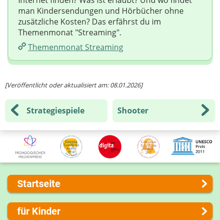
RTL+
man Kindersendungen und Hörbücher ohne
zusätzliche Kosten? Das erfährst du im
RTL+ ist der Streaming-Dienst von RTL mit einer
Themenmonat "Streaming".
Auswahl an Filmen, Serien und Shows,
einschließlich exklusiver Inhalte. Erlaubt ab 13
Themenmonat Streaming
Jahren.
Nach oben
[Veröffentlicht oder aktualisiert am: 08.01.2026]
Strategiespiele
Shooter
Startseite
Über uns
für Kinder
Presse