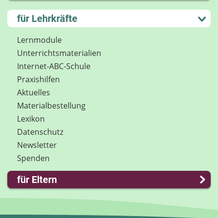
Kontakt
Lernen und Schule
für Lehrkräfte
Impressum
Hobby und Freizeit
Internet-ABC Sitemap
Spiel und Spaß
Lernmodule
Barrierefreiheit
Mitreden und Mitmachen
Unterrichts­materialien
Länderprojekte
Lexikon
Internet-ABC-Schule
Datenschutz
Praxishilfen
Newsletter
Aktuelles
Materialbestellung
Lexikon
Datenschutz
Newsletter
Spenden
für Eltern
Familie & Medien
Spieletipps & Lernsoftware