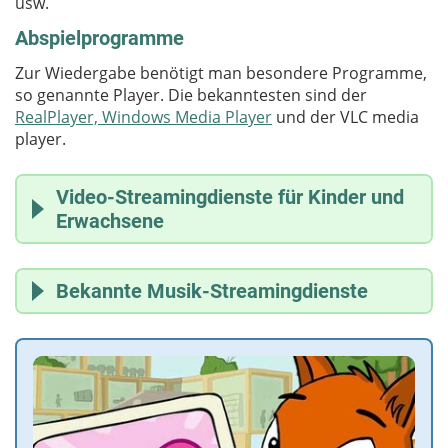
usw.
Abspielprogramme
Zur Wiedergabe benötigt man besondere Programme,
so genannte Player. Die bekanntesten sind der
RealPlayer, Windows Media Player
und der VLC media
player.
Video-Streamingdienste für Kinder und
Erwachsene
Kika.de
Bekannte Musik-Streamingdienste
Kika.de bietet eine Vielfalt an bunten Inhalten für
Kinder. Hier könnt ihr Shows und Filme
Die meisten Musik‑Plattformen sind
ab 13 Jahren
anschauen, einige sogar in Gebärdensprache oder
erlaubt, wenn eure Eltern einverstanden sind.
zum Hören.
Ansonsten darf man die Plattformen ab 18 Jahren
Toggo
nutzen.
Toggo ist der kostenlose Streaming-Service von
Spotify