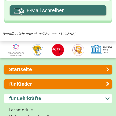
Ihre E-Mail-Adresse
E-Mail schreiben
Ihre Nachricht
[Veröffentlicht oder aktualisiert am: 13.09.2018]
Startseite
Über uns
für Kinder
Presse
Kontakt
Lernen und Schule
für Lehrkräfte
Impressum
Hobby und Freizeit
Internet-ABC Sitemap
Spiel und Spaß
Lernmodule
Barrierefreiheit