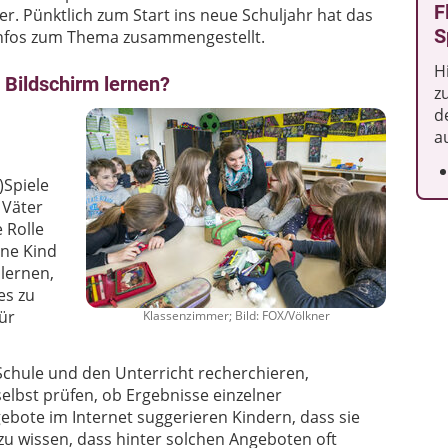
F
. Pünktlich zum Start ins neue Schuljahr hat das
S
dinfos zum Thema zusammengestellt.
H
e Bildschirm lernen?
z
d
a
)Spiele
 Väter
e Rolle
ene Kind
lernen,
es zu
ür
Klassenzimmer; Bild: FOX/Völkner
 Schule und den Unterricht recherchieren,
elbst prüfen, ob Ergebnisse einzelner
ebote im Internet suggerieren Kindern, dass sie
 zu wissen, dass hinter solchen Angeboten oft