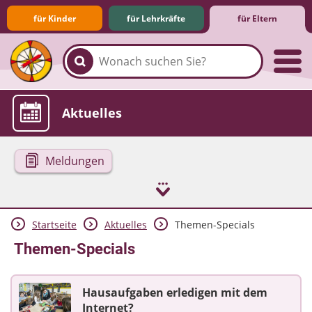
für Kinder
für Lehrkräfte
für Eltern
Familie & Medien
Spieletipps & Lernsoftware
Die Jüngsten im Netz
Lexikon
Aktuelles
Meldungen
Startseite
Aktuelles
Themen-Specials
Themen-Specials
Hausaufgaben erledigen mit dem
Internet?