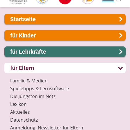
Startseite
Über uns
für Kinder
Presse
Kontakt
Lernen und Schule
für Lehrkräfte
Impressum
Hobby und Freizeit
Internet-ABC Sitemap
Spiel und Spaß
Lernmodule
für Eltern
Barrierefreiheit
Mitreden und Mitmachen
Unterrichts­materialien
Länderprojekte
Lexikon
Internet-ABC-Schule
Familie & Medien
Datenschutz
Praxishilfen
Spieletipps & Lernsoftware
Newsletter
Aktuelles
Die Jüngsten im Netz
Materialbestellung
Lexikon
Lexikon
Aktuelles
Datenschutz
Datenschutz
Newsletter
Anmeldung: Newsletter für Eltern