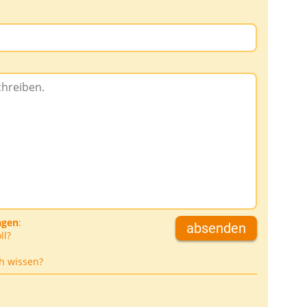
D
agen
:
absenden
ll?
h wissen?