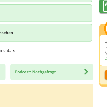
rnsehen
H
I
mentare
M
D
Podcast: Nachgefragt
D
D
A