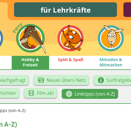
für Lehrkräfte
Hobby &
Spiel & Spaß
Mitreden &
Freizeit
Mitmachen
Nachgefragt
Neues übers Netz
Surfratgeb
hichten
Film ab!
Linktipps (von A-Z)
ipps (von A-Z)
n A-Z)