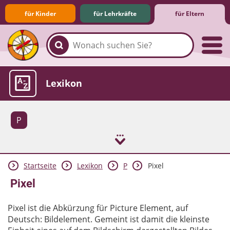
für Kinder
für Lehrkräfte
für Eltern
Familie & Medien
Spieletipps & Lernsoftware
Die Jüngsten im Netz
Lexikon
P
Startseite
Lexikon
P
Pixel
Aktuelles
Pixel
Pixel ist die Abkürzung für Picture Element, auf
Deutsch: Bildelement. Gemeint ist damit die kleinste