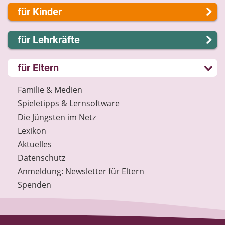
Über uns
für Kinder
Presse
Kontakt
Lernen und Schule
für Lehrkräfte
Impressum
Hobby und Freizeit
Internet-ABC Sitemap
Spiel und Spaß
Lernmodule
für Eltern
Barrierefreiheit
Mitreden und Mitmachen
Unterrichts­materialien
Länderprojekte
Lexikon
Internet-ABC-Schule
Familie & Medien
Datenschutz
Praxishilfen
Spieletipps & Lernsoftware
Newsletter
Aktuelles
Die Jüngsten im Netz
Materialbestellung
Lexikon
Lexikon
Aktuelles
Datenschutz
Datenschutz
Newsletter
Anmeldung: Newsletter für Eltern
Spenden
Spenden