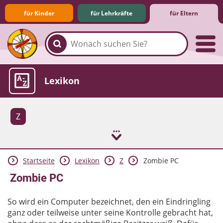
für Kinder
für Lehrkräfte
für Eltern
Familie & Medien
Spieletipps & Lernsoftware
Die Jüngsten im Netz
Lexikon
Z
Startseite
Lexikon
Z
Zombie PC
Aktuelles
Zombie PC
So wird ein Computer bezeichnet, den ein Eindringling
ganz oder teilweise unter seine Kontrolle gebracht hat,