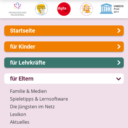
Startseite
Über uns
für Kinder
Presse
Kontakt
Lernen und Schule
für Lehrkräfte
Impressum
Hobby und Freizeit
Internet-ABC Sitemap
Spiel und Spaß
Lernmodule
für Eltern
Barrierefreiheit
Mitreden und Mitmachen
Unterrichts­materialien
Länderprojekte
Lexikon
Internet-ABC-Schule
Familie & Medien
Datenschutz
Praxishilfen
Spieletipps & Lernsoftware
Newsletter
Aktuelles
Die Jüngsten im Netz
Materialbestellung
Lexikon
Lexikon
Aktuelles