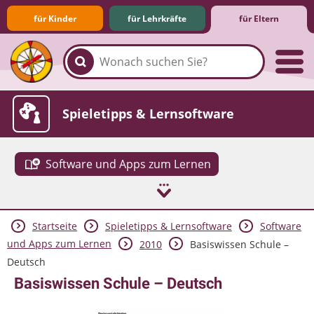
für Kinder
für Lehrkräfte
für Eltern
Familie & Medien
Spieletipps & Lernsoftware
Software und Apps zum Lernen
Startseite
Spieletipps & Lernsoftware
Software
Die Jüngsten im Netz
Lexikon
Aktuelles
und Apps zum Lernen
2010
Basiswissen Schule –
Deutsch
Basiswissen Schule – Deutsch