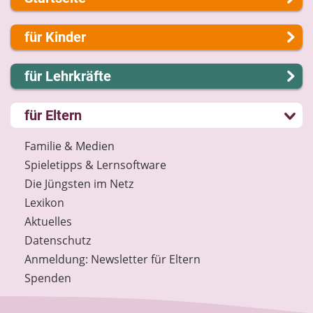
Über uns
für Kinder
Presse
Kontakt
Lernen und Schule
für Lehrkräfte
Impressum
Hobby und Freizeit
Internet-ABC Sitemap
Spiel und Spaß
Lernmodule
für Eltern
Barrierefreiheit
Mitreden und Mitmachen
Unterrichts­materialien
Länderprojekte
Lexikon
Internet-ABC-Schule
Familie & Medien
Datenschutz
Praxishilfen
Spieletipps & Lernsoftware
Newsletter
Aktuelles
Die Jüngsten im Netz
Materialbestellung
Lexikon
Lexikon
Aktuelles
Datenschutz
Datenschutz
Newsletter
Anmeldung: Newsletter für Eltern
Spenden
Spenden