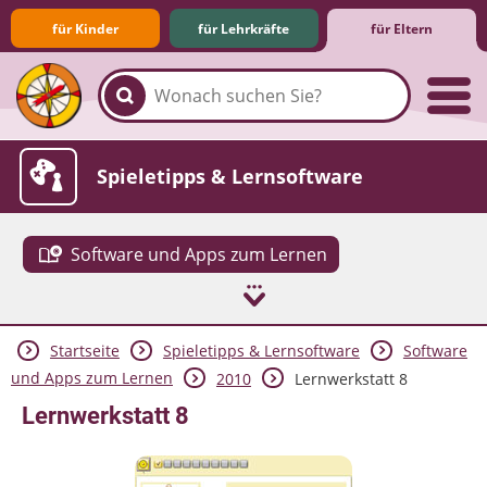
für Kinder
für Lehrkräfte
für Eltern
Familie & Medien
Spieletipps & Lernsoftware
Software und Apps zum Lernen
Startseite
Spieletipps & Lernsoftware
Software
Die Jüngsten im Netz
Lexikon
Aktuelles
und Apps zum Lernen
2010
Lernwerkstatt 8
Lernwerkstatt 8