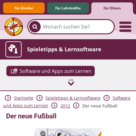
für Kinder
für Lehrkräfte
für Eltern
Familie & Medien
Spieletipps & Lernsoftware
Software und Apps zum Lernen
Startseite
Spieletipps & Lernsoftware
Software
Die Jüngsten im Netz
Lexikon
Aktuelles
und Apps zum Lernen
2012
Der neue Fußball
Der neue Fußball