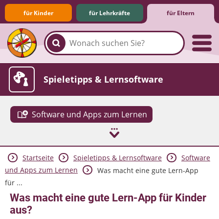
für Kinder
für Lehrkräfte
für Eltern
Familie & Medien
Spieletipps & Lernsoftware
Software und Apps zum Lernen
Startseite
Spieletipps & Lernsoftware
Software
Die Jüngsten im Netz
Lexikon
Aktuelles
und Apps zum Lernen
Was macht eine gute Lern-App
für ...
Was macht eine gute Lern-App für Kinder
aus?