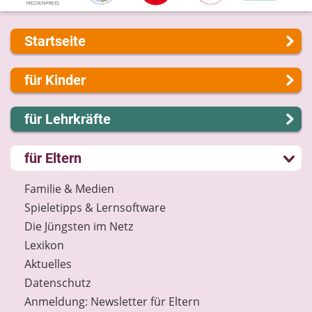
Startseite
Über uns
für Kinder
Presse
Kontakt
Lernen und Schule
für Lehrkräfte
Impressum
Hobby und Freizeit
Internet-ABC Sitemap
Spiel und Spaß
Lernmodule
für Eltern
Barrierefreiheit
Mitreden und Mitmachen
Unterrichts­materialien
Länderprojekte
Lexikon
Internet-ABC-Schule
Familie & Medien
Datenschutz
Praxishilfen
Spieletipps & Lernsoftware
Newsletter
Aktuelles
Die Jüngsten im Netz
Materialbestellung
Lexikon
Lexikon
Aktuelles
Datenschutz
Datenschutz
Newsletter
Anmeldung: Newsletter für Eltern