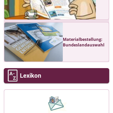
Lernenden in der App mit einer nachvollziehbaren
Erläuterung auf Fehler hingewiesen werden und
auch eine nachvollziehbare Erläuterung erhalten.
Wichtig wäre bei einem wiederholt auftretenden
Fehler ein Hinweis auf die entsprechende
Lerneinheit mit ihren Erklärungen.
Materialbestellung:
Bundeslandauswahl
Lexikon