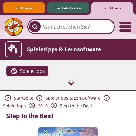
für Kinder
für Lehrkräfte
für Eltern
Familie & Medien
Spieletipps & Lernsoftware
Spieletipps
Startseite
Spieletipps & Lernsoftware
Die Jüngsten im Netz
Lexikon
Aktuelles
Spieletipps
2010
Step to the Beat
Step to the Beat