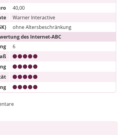
uro
40,00
hte
Warner Interactive
SK)
ohne Altersbeschränkung
wertung des Internet-ABC
ung
6
paß
ung
tät
ung
ntare