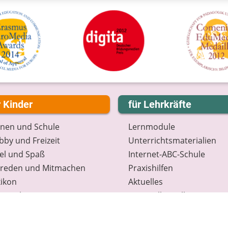
r Kinder
für Lehrkräfte
rnen und Schule
Lernmodule
by und Freizeit
Unterrichts­materialien
el und Spaß
Internet-ABC-Schule
treden und Mitmachen
Praxishilfen
ikon
Aktuelles
tenschutz
Materialbestellung
wsletter
Lexikon
Datenschutz