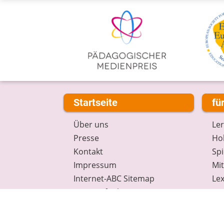
Startseite
fü
Über uns
Le
Presse
Hob
Kontakt
Spi
Impressum
Mi
Internet-ABC Sitemap
Lex
Barrierefreiheit
Da
Länderprojekte
Ne