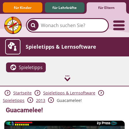
für Kinder
für Lehrkräfte
für Eltern
Familie & Medien
Spieletipps & Lernsoftware
Spieletipps
Startseite
Spieletipps & Lernsoftware
Die Jüngsten im Netz
Lexikon
Aktuelles
Spieletipps
2013
Guacamelee!
Guacamelee!