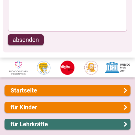
absenden
Startseite
Über uns
für Kinder
Presse
Kontakt
Lernen und Schule
für Lehrkräfte
Impressum
Hobby und Freizeit