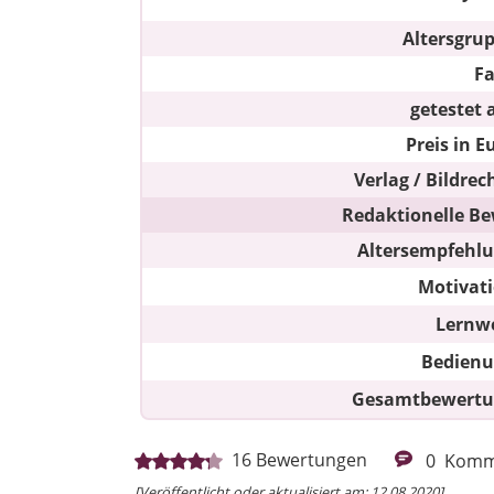
Altersgru
F
getestet 
Preis in E
Verlag / Bildrec
Redaktionelle Be
Altersempfehl
Motivat
Lernw
Bedien
Gesamtbewert
16
Bewertungen
0
Komm
[Veröffentlicht oder aktualisiert am: 12.08.2020]