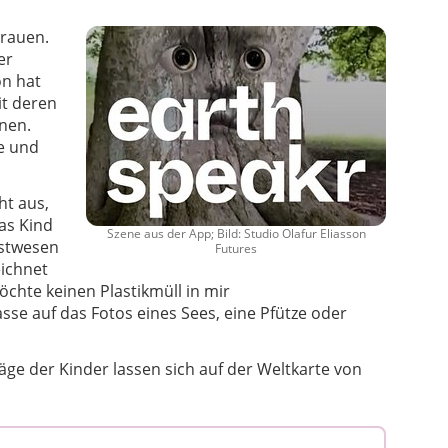
trauen.
er
on hat
it deren
nen.
he und
ht aus,
das Kind
Szene aus der App; Bild: Studio Olafur Eliasson
nstwesen
Futures
ichnet
öchte keinen Plastikmüll in mir
se auf das Fotos eines Sees, eine Pfütze oder
räge der Kinder lassen sich auf der Weltkarte von