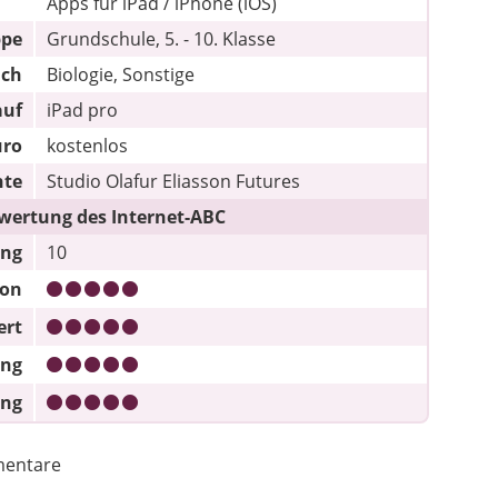
Apps für iPad / iPhone (iOS)
ppe
Grundschule, 5. - 10. Klasse
ach
Biologie, Sonstige
auf
iPad pro
uro
kostenlos
hte
Studio Olafur Eliasson Futures
wertung des Internet-ABC
ung
10
ion
ert
ung
ung
entare