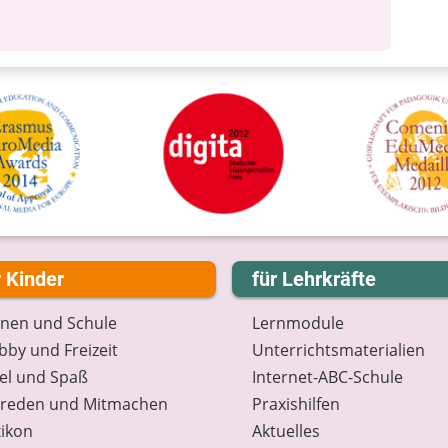
r Kinder
für Lehrkräfte
rnen und Schule
Lernmodule
by und Freizeit
Unterrichts­materialien
el und Spaß
Internet-ABC-Schule
treden und Mitmachen
Praxishilfen
ikon
Aktuelles