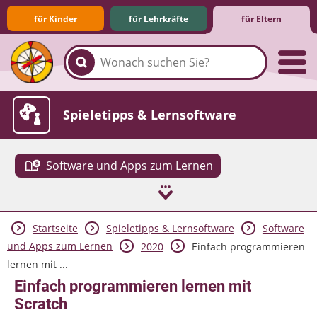
für Kinder
für Lehrkräfte
für Eltern
Familie & Medien
Spieletipps & Lernsoftware
Software und Apps zum Lernen
Startseite
Spieletipps & Lernsoftware
Software
Die Jüngsten im Netz
Lexikon
Aktuelles
und Apps zum Lernen
2020
Einfach programmieren
lernen mit ...
Einfach programmieren lernen mit
Scratch