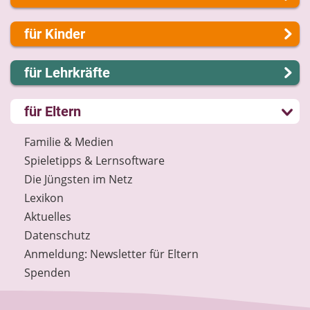
Über uns
für Kinder
Presse
Kontakt
Lernen und Schule
für Lehrkräfte
Impressum
Hobby und Freizeit
Internet-ABC Sitemap
Spiel und Spaß
Lernmodule
für Eltern
Barrierefreiheit
Mitreden und Mitmachen
Unterrichts­materialien
Länderprojekte
Lexikon
Internet-ABC-Schule
Familie & Medien
Datenschutz
Praxishilfen
Spieletipps & Lernsoftware
Newsletter
Aktuelles
Die Jüngsten im Netz
Materialbestellung
Lexikon
Lexikon
Aktuelles
Datenschutz
Datenschutz
Newsletter
Anmeldung: Newsletter für Eltern
Spenden
Spenden