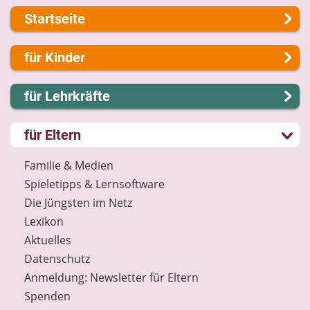
Startseite
Über uns
für Kinder
Presse
Kontakt
Lernen und Schule
für Lehrkräfte
Impressum
Hobby und Freizeit
Internet-ABC Sitemap
Spiel und Spaß
Lernmodule
für Eltern
Barrierefreiheit
Mitreden und Mitmachen
Unterrichts­materialien
Länderprojekte
Lexikon
Internet-ABC-Schule
Familie & Medien
Datenschutz
Praxishilfen
Spieletipps & Lernsoftware
Newsletter
Aktuelles
Die Jüngsten im Netz
Materialbestellung
Lexikon
Lexikon
Aktuelles
Datenschutz
Datenschutz
Newsletter
Anmeldung: Newsletter für Eltern
Spenden
Spenden