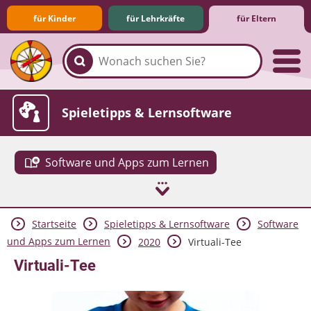
für Kinder
für Lehrkräfte
für Eltern
Familie & Medien
Spieletipps & Lernsoftware
Software und Apps zum Lernen
Startseite
Spieletipps & Lernsoftware
Software
Die Jüngsten im Netz
Lexikon
Aktuelles
und Apps zum Lernen
2020
Virtuali-Tee
Virtuali-Tee