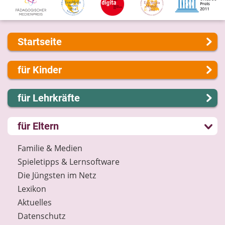
Startseite
Über uns
für Kinder
Presse
Kontakt
Lernen und Schule
für Lehrkräfte
Impressum
Hobby und Freizeit
Internet-ABC Sitemap
Spiel und Spaß
Lernmodule
für Eltern
Barrierefreiheit
Mitreden und Mitmachen
Unterrichts­materialien
Länderprojekte
Lexikon
Internet-ABC-Schule
Familie & Medien
Datenschutz
Praxishilfen
Spieletipps & Lernsoftware
Newsletter
Aktuelles
Die Jüngsten im Netz
Materialbestellung
Lexikon
Lexikon
Aktuelles
Datenschutz
Datenschutz