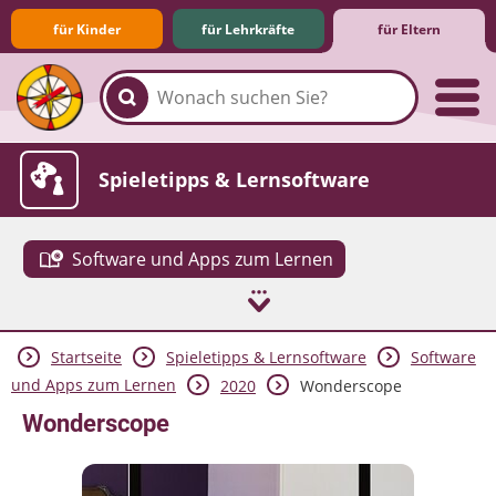
für Kinder
für Lehrkräfte
für Eltern
Familie & Medien
Spieletipps & Lernsoftware
Software und Apps zum Lernen
Startseite
Spieletipps & Lernsoftware
Software
Die Jüngsten im Netz
Lexikon
Aktuelles
und Apps zum Lernen
2020
Wonderscope
Wonderscope