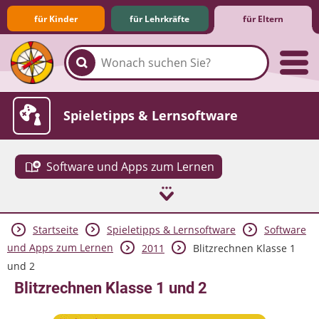
für Kinder
für Lehrkräfte
für Eltern
Familie & Medien
Spieletipps & Lernsoftware
Software und Apps zum Lernen
Startseite
Spieletipps & Lernsoftware
Software
Die Jüngsten im Netz
Lexikon
Aktuelles
und Apps zum Lernen
2011
Blitzrechnen Klasse 1
und 2
Blitzrechnen Klasse 1 und 2