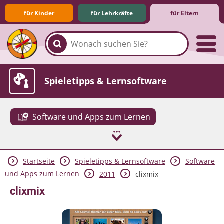
für Kinder
für Lehrkräfte
für Eltern
Familie & Medien
Spieletipps & Lernsoftware
Software und Apps zum Lernen
Startseite
Spieletipps & Lernsoftware
Software
Die Jüngsten im Netz
Lexikon
Aktuelles
und Apps zum Lernen
2011
clixmix
clixmix