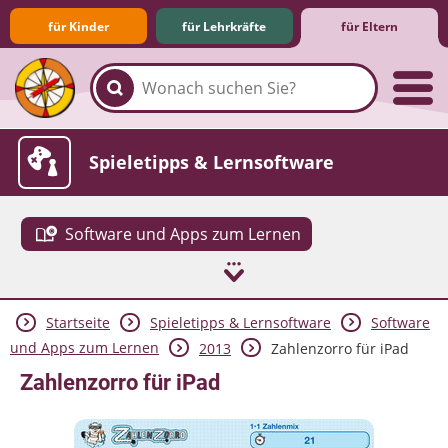
für Kinder
für Lehrkräfte
für Eltern
Familie & Medien
Spieletipps & Lernsoftware
Software und Apps zum Lernen
Startseite
Spieletipps & Lernsoftware
Software
Die Jüngsten im Netz
Lexikon
Aktuelles
und Apps zum Lernen
2013
Zahlenzorro für iPad
Zahlenzorro für iPad