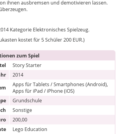
von ihnen ausbremsen und demotivieren lassen.
t überzeugen.
014 Kategorie Elektronisches Spielzeug.
ukasten kostet für 5 Schüler 200 EUR.)
tionen zum Spiel
tel
Story Starter
ahr
2014
Apps für Tablets / Smartphones (Android),
tem
Apps für iPad / iPhone (iOS)
ppe
Grundschule
ach
Sonstige
uro
200,00
hte
Lego Education