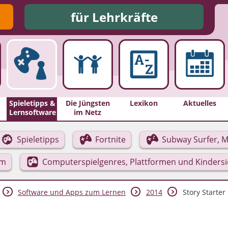
für Lehrkräfte
Spieletipps &
Die Jüngsten
Lexikon
Aktuelles
Lernsoftware
im Netz
Spieletipps
Fortnite
Subway Surfer, M
rm
Computerspielgenres, Plattformen und Kinders
Software und Apps zum Lernen
2014
Story Starter