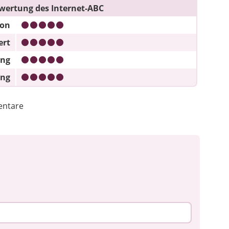
wertung des Internet-ABC
ion
ert
ung
ung
ntare