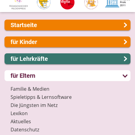
Startseite
Über uns
für Kinder
Presse
Kontakt
Lernen und Schule
für Lehrkräfte
Impressum
Hobby und Freizeit
Internet-ABC Sitemap
Spiel und Spaß
Lernmodule
für Eltern
Barrierefreiheit
Mitreden und Mitmachen
Unterrichts­materialien
Länderprojekte
Lexikon
Internet-ABC-Schule
Familie & Medien
Datenschutz
Praxishilfen
Spieletipps & Lernsoftware
Newsletter
Aktuelles
Die Jüngsten im Netz
Materialbestellung
Lexikon
Lexikon
Aktuelles
Datenschutz
Datenschutz