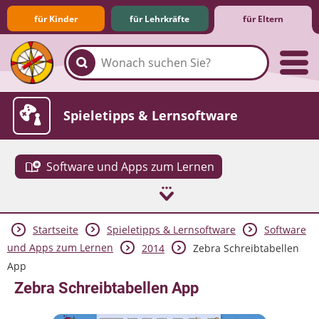
für Kinder
für Lehrkräfte
für Eltern
Familie & Medien
Spieletipps & Lernsoftware
Software und Apps zum Lernen
Startseite
Spieletipps & Lernsoftware
Software
Die Jüngsten im Netz
Lexikon
Aktuelles
und Apps zum Lernen
2014
Zebra Schreibtabellen
App
Zebra Schreibtabellen App