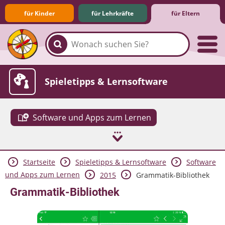
für Kinder
für Lehrkräfte
für Eltern
Familie & Medien
Spieletipps & Lernsoftware
Software und Apps zum Lernen
Startseite
Spieletipps & Lernsoftware
Software
Die Jüngsten im Netz
Lexikon
Aktuelles
und Apps zum Lernen
2015
Grammatik-Bibliothek
Grammatik-Bibliothek