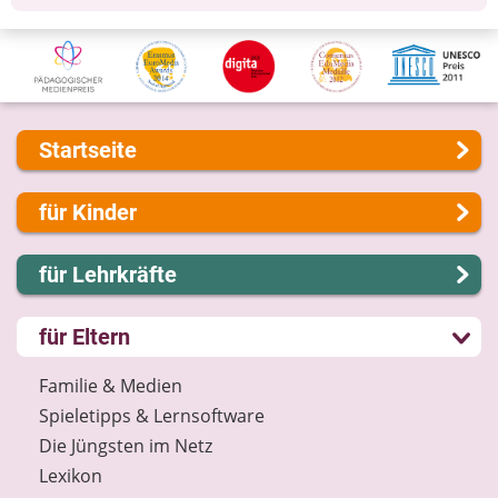
Startseite
Über uns
für Kinder
Presse
Kontakt
Lernen und Schule
für Lehrkräfte
Impressum
Hobby und Freizeit
Internet-ABC Sitemap
Spiel und Spaß
Lernmodule
für Eltern
Barrierefreiheit
Mitreden und Mitmachen
Unterrichts­materialien
Länderprojekte
Lexikon
Internet-ABC-Schule
Familie & Medien
Datenschutz
Praxishilfen
Spieletipps & Lernsoftware
Newsletter
Aktuelles
Die Jüngsten im Netz
Materialbestellung
Lexikon