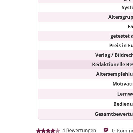
Sys
Altersgru
F
getestet 
Preis in E
Verlag / Bildrec
Redaktionelle Be
Altersempfehl
Motivat
Lernw
Bedien
Gesamtbewert
4
Bewertungen
0
Komme