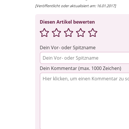
[Veröffentlicht oder aktualisiert am: 16.01.2017]
Diesen Artikel bewerten
Dein Vor- oder Spitzname
Dein Kommentar (max. 1000 Zeichen)