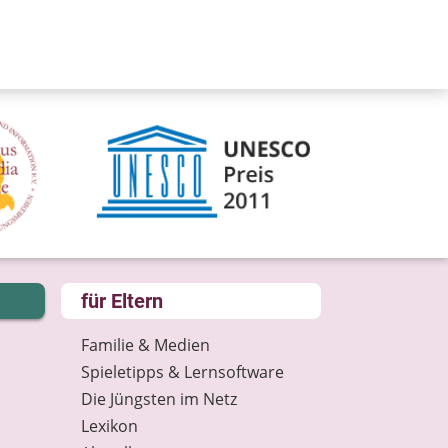
für Eltern
Familie & Medien
Spieletipps & Lernsoftware
Die Jüngsten im Netz
Lexikon