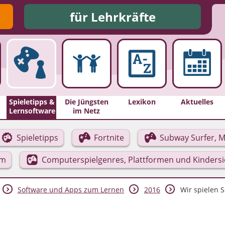
für Lehrkräfte
Spieletipps &
Die Jüngsten
Lexikon
Aktuelles
Lernsoftware
im Netz
Spieletipps
Fortnite
Subway Surfer, M
rm
Computerspielgenres, Plattformen und Kinders
Software und Apps zum Lernen
2016
Wir spielen 