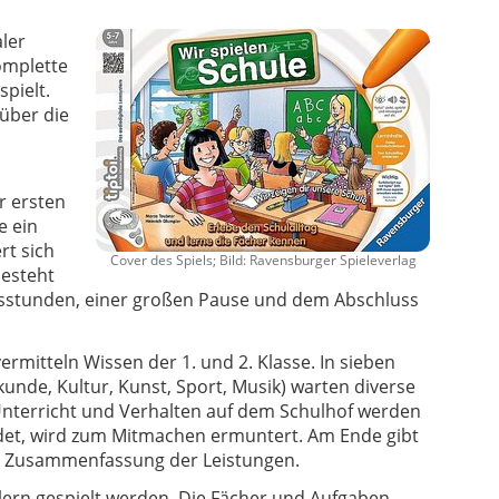
aler
omplette
spielt.
über die
r ersten
e ein
rt sich
Cover des Spiels; Bild: Ravensburger Spieleverlag
besteht
chtsstunden, einer großen Pause und dem Abschluss
ermitteln Wissen der 1. und 2. Klasse. In sieben
unde, Kultur, Kunst, Sport, Musik) warten diverse
 Unterricht und Verhalten auf dem Schulhof werden
eldet, wird zum Mitmachen ermuntert. Am Ende gibt
nde Zusammenfassung der Leistungen.
ielern gespielt werden. Die Fächer und Aufgaben