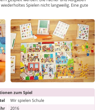
wiederholtes Spielen nicht langweilig. Eine gute
tionen zum Spiel
tel
Wir spielen Schule
ahr
2016