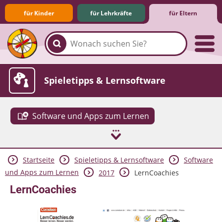
für Kinder
für Lehrkräfte
für Eltern
Familie & Medien
Spieletipps & Lernsoftware
Software und Apps zum Lernen
Startseite
Spieletipps & Lernsoftware
Software
Die Jüngsten im Netz
Lexikon
Aktuelles
und Apps zum Lernen
2017
LernCoachies
LernCoachies