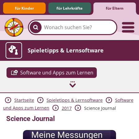
für Kinder
für Lehrkräfte
für Eltern
Familie & Medien
Spieletipps & Lernsoftware
Software und Apps zum Lernen
Startseite
Spieletipps & Lernsoftware
Software
Die Jüngsten im Netz
Lexikon
Aktuelles
und Apps zum Lernen
2017
Science Journal
Science Journal