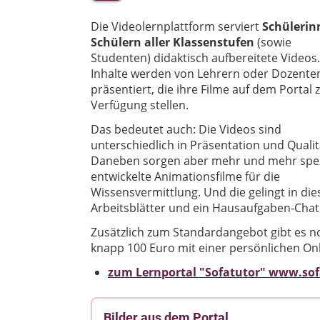
Die Videolernplattform serviert
Schülerin
Schülern
aller Klassenstufen
(sowie
Studenten) didaktisch aufbereitete Videos.
Inhalte werden von Lehrern oder Dozente
präsentiert, die ihre Filme auf dem Portal 
Verfügung stellen.
Das bedeutet auch: Die Videos sind
unterschiedlich in Präsentation und Qualit
Daneben sorgen aber mehr und mehr spez
entwickelte Animationsfilme für die
Wissensvermittlung. Und die gelingt in di
Arbeitsblätter und ein Hausaufgaben-Chat
Zusätzlich zum Standardangebot gibt es no
knapp 100 Euro mit einer persönlichen On
zum Lernportal "Sofatutor" www.so
Bilder aus dem Portal