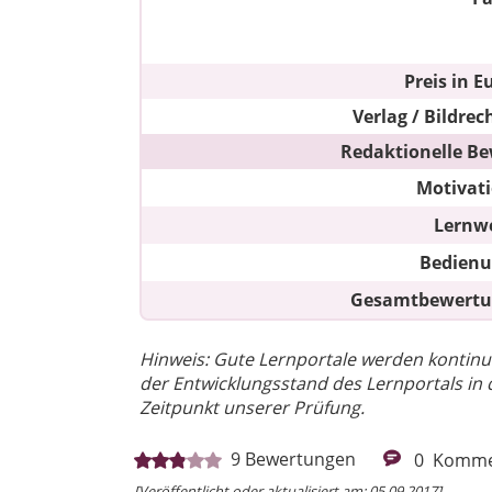
Preis in E
Verlag / Bildrec
Redaktionelle Be
Motivat
Lernw
Bedien
Gesamtbewert
Hinweis: Gute Lernportale werden kontinuie
der Entwicklungsstand des Lernportals in 
Zeitpunkt unserer Prüfung.
9
Bewertungen
0
Komme
[Veröffentlicht oder aktualisiert am: 05.09.2017]