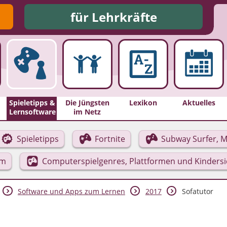
für Lehrkräfte
Spieletipps &
Die Jüngsten
Lexikon
Aktuelles
Lernsoftware
im Netz
Spieletipps
Fortnite
Subway Surfer, M
rm
Computerspielgenres, Plattformen und Kinders
Software und Apps zum Lernen
2017
Sofatutor