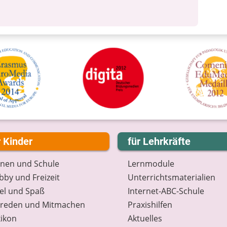
r Kinder
für Lehrkräfte
rnen und Schule
Lernmodule
by und Freizeit
Unterrichts­materialien
el und Spaß
Internet-ABC-Schule
treden und Mitmachen
Praxishilfen
ikon
Aktuelles