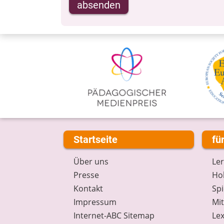
absenden
Startseite
fü
Über uns
Le
Presse
Hob
Kontakt
Spi
Impressum
Mi
Internet-ABC Sitemap
Lex