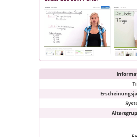
Informa
Ti
Erscheinungsj
Sys
Altersgru
F