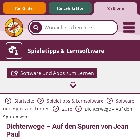
für Kinder
für Lehrkräfte
für Eltern
Familie & Medien
Spieletipps & Lernsoftware
Software und Apps zum Lernen
Startseite
Spieletipps & Lernsoftware
Software
Die Jüngsten im Netz
Lexikon
Aktuelles
und Apps zum Lernen
2018
Dichterwege – Auf den
Spuren von ...
Dichterwege – Auf den Spuren von Jean
Paul