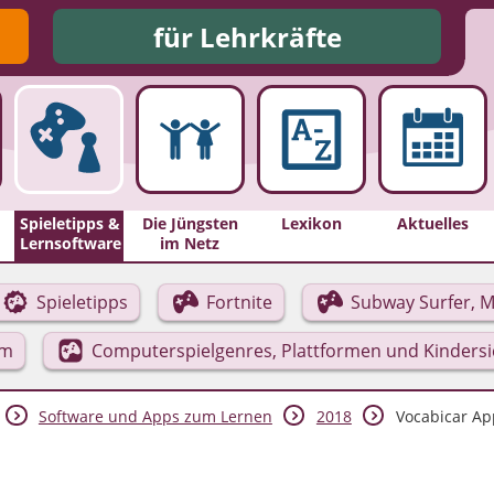
für Lehrkräfte
Spieletipps &
Die Jüngsten
Lexikon
Aktuelles
Lernsoftware
im Netz
Spieletipps
Fortnite
Subway Surfer, M
rm
Computerspielgenres, Plattformen und Kinders
Software und Apps zum Lernen
2018
Vocabicar Ap