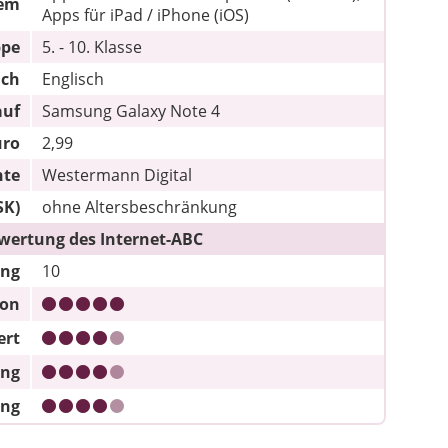
tem
Apps für iPad / iPhone (iOS)
ppe
5. - 10. Klasse
ach
Englisch
auf
Samsung Galaxy Note 4
uro
2,99
hte
Westermann Digital
SK)
ohne Altersbeschränkung
wertung des Internet-ABC
ung
10
ion
ert
ung
ung