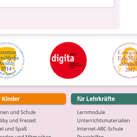
r Kinder
für Lehrkräfte
rnen und Schule
Lernmodule
by und Freizeit
Unterrichts­materialien
el und Spaß
Internet-ABC-Schule
treden und Mitmachen
Praxishilfen