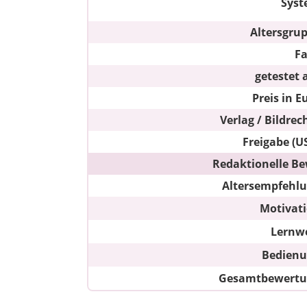
Sys
Altersgru
F
getestet 
Preis in E
Verlag / Bildrec
Freigabe (U
Redaktionelle Be
Altersempfehl
Motivat
Lernw
Bedien
Gesamtbewert