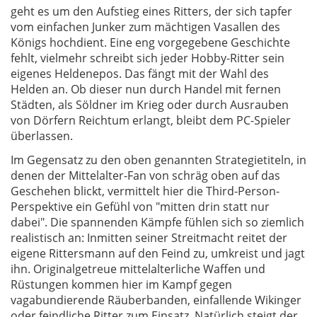
geht es um den Aufstieg eines Ritters, der sich tapfer
vom einfachen Junker zum mächtigen Vasallen des
Königs hochdient. Eine eng vorgegebene Geschichte
fehlt, vielmehr schreibt sich jeder Hobby-Ritter sein
eigenes Heldenepos. Das fängt mit der Wahl des
Helden an. Ob dieser nun durch Handel mit fernen
Städten, als Söldner im Krieg oder durch Ausrauben
von Dörfern Reichtum erlangt, bleibt dem PC-Spieler
überlassen.
Im Gegensatz zu den oben genannten Strategietiteln, in
denen der Mittelalter-Fan von schräg oben auf das
Geschehen blickt, vermittelt hier die Third-Person-
Perspektive ein Gefühl von "mitten drin statt nur
dabei". Die spannenden Kämpfe fühlen sich so ziemlich
realistisch an: Inmitten seiner Streitmacht reitet der
eigene Rittersmann auf den Feind zu, umkreist und jagt
ihn. Originalgetreue mittelalterliche Waffen und
Rüstungen kommen hier im Kampf gegen
vagabundierende Räuberbanden, einfallende Wikinger
oder feindliche Ritter zum Einsatz. Natürlich steigt der