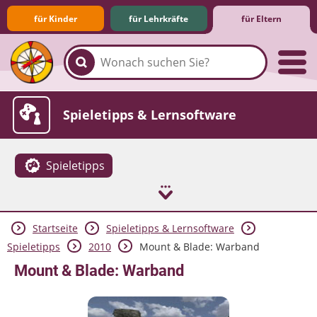
für Kinder
für Lehrkräfte
für Eltern
Familie & Medien
Spieletipps & Lernsoftware
Spieletipps
Startseite
Spieletipps & Lernsoftware
Die Jüngsten im Netz
Lexikon
Aktuelles
Spieletipps
2010
Mount & Blade: Warband
Mount & Blade: Warband