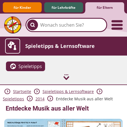
für Kinder
für Lehrkräfte
für Eltern
Familie & Medien
Spieletipps & Lernsoftware
Spieletipps
Startseite
Spieletipps & Lernsoftware
Die Jüngsten im Netz
Lexikon
Aktuelles
Spieletipps
2014
Entdecke Musik aus aller Welt
Entdecke Musik aus aller Welt