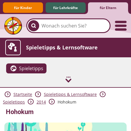
für Kinder
für Lehrkräfte
für Eltern
Familie & Medien
Spieletipps & Lernsoftware
Spieletipps
Startseite
Spieletipps & Lernsoftware
Die Jüngsten im Netz
Lexikon
Aktuelles
Spieletipps
2014
Hohokum
Hohokum